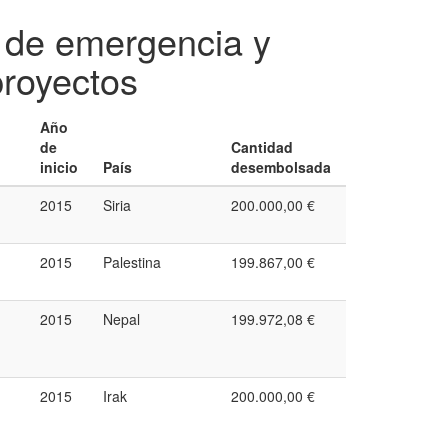
s de emergencia y
royectos
Año
de
Cantidad
inicio
País
desembolsada
2015
Siria
200.000,00 €
2015
Palestina
199.867,00 €
2015
Nepal
199.972,08 €
2015
Irak
200.000,00 €