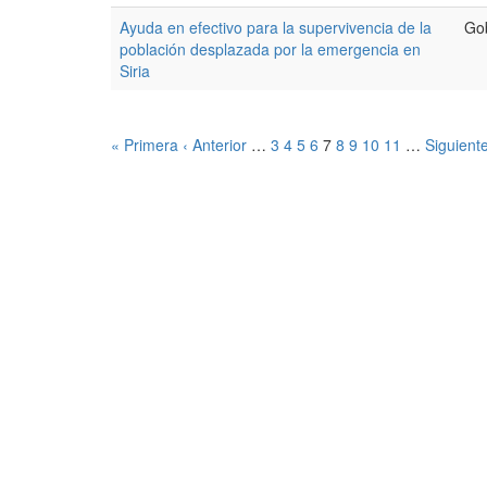
Ayuda en efectivo para la supervivencia de la
Go
población desplazada por la emergencia en
Siria
« Primera
‹ Anterior
…
3
4
5
6
7
8
9
10
11
…
Siguiente