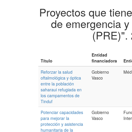
Proyectos que tien
de emergencia y 
(PRE)".
Entidad
Título
financiadora
Enti
Reforzar la salud
Gobierno
Méd
oftalmológica y óptica
Vasco
entre la población
saharaui refugiada en
los campamentos de
Tinduf
Potenciar capacidades
Gobierno
Fun
para mejorar la
Vasco
Inte
protección y asistencia
humanitaria de la