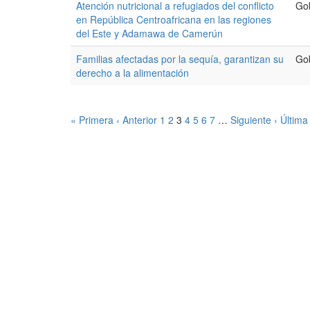
Atención nutricional a refugiados del conflicto
Go
en República Centroafricana en las regiones
del Este y Adamawa de Camerún
Familias afectadas por la sequía, garantizan su
Go
derecho a la alimentación
« Primera
‹ Anterior
1
2
3
4
5
6
7
…
Siguiente ›
Última