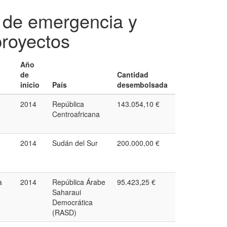
s de emergencia y
royectos
Año
de
Cantidad
inicio
País
desembolsada
2014
República
143.054,10 €
Centroafricana
2014
Sudán del Sur
200.000,00 €
a
2014
República Árabe
95.423,25 €
Saharaui
Democrática
(RASD)