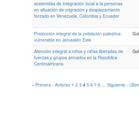
sostenidas de integración local a la personas
en situación de migración y desplazamiento
forzado en Venezuela, Colombia y Ecuador
Protección integral de la población palestina
Go
vulnerable en Jerusalén Este
Atención integral a niños y niñas liberadas de
Go
fuerzas y grupos armados en la República
Centroafricana
« Primera
‹ Anterior
1
2
3
4
5
6
7
8
…
Siguiente ›
Últi