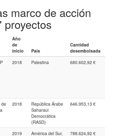
ias marco de acción
 proyectos
Año
de
Cantidad
inicio
País
desembolsada
PP
2018
Palestina
680.602,92 €
 de
2018
República Árabe
646.953,13 €
ea
Saharaui
Democrática
(RASD)
2019
América del Sur,
788.624,92 €