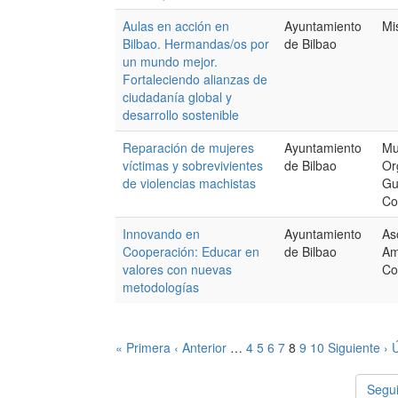
Aulas en acción en
Ayuntamiento
Mi
Bilbao. Hermandas/os por
de Bilbao
un mundo mejor.
Fortaleciendo alianzas de
ciudadanía global y
desarrollo sostenible
Reparación de mujeres
Ayuntamiento
Mu
víctimas y sobrevivientes
de Bilbao
Or
de violencias machistas
Gu
Co
Innovando en
Ayuntamiento
As
Cooperación: Educar en
de Bilbao
Am
valores con nuevas
Co
metodologías
« Primera
‹ Anterior
…
4
5
6
7
8
9
10
Siguiente ›
Ú
Segui