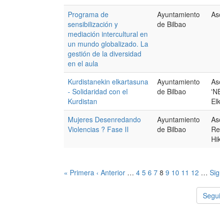
Programa de
Ayuntamiento
As
sensibilización y
de Bilbao
mediación intercultural en
un mundo globalizado. La
gestión de la diversidad
en el aula
Kurdistanekin elkartasuna
Ayuntamiento
As
- Solidaridad con el
de Bilbao
'N
Kurdistan
El
Mujeres Desenredando
Ayuntamiento
As
Violencias ? Fase II
de Bilbao
Re
Hi
« Primera
‹ Anterior
…
4
5
6
7
8
9
10
11
12
…
Sig
Segui