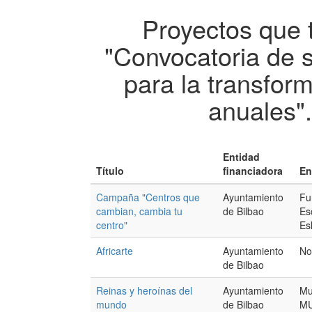
Proyectos que 
"Convocatoria de 
para la transfor
anuales"
Entidad
Título
financiadora
En
Campaña "Centros que
Ayuntamiento
Fu
cambian, cambia tu
de Bilbao
Es
centro"
Es
Africarte
Ayuntamiento
No
de Bilbao
Reinas y heroínas del
Ayuntamiento
Mu
mundo
de Bilbao
MU