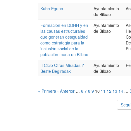
Kuba Eguna
Ayuntamiento
As
de Bilbao
Formación en DDHH y en
Ayuntamiento
As
las causas estructurales
de Bilbao
He
que generan desigualdad
Co
como estrategia para la
De
inclusión social de la
Pu
población mena en Bilbao
II Ciclo Otras Miradas ?
Ayuntamiento
Fe
Beste Begiradak
de Bilbao
« Primera
‹ Anterior
…
6
7
8
9
10
11
12
13
14
…
Segui