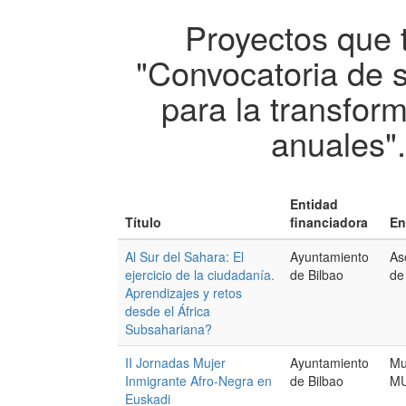
Proyectos que 
"Convocatoria de 
para la transfor
anuales"
Entidad
Título
financiadora
En
Al Sur del Sahara: El
Ayuntamiento
As
ejercicio de la ciudadanía.
de Bilbao
de
Aprendizajes y retos
desde el África
Subsahariana?
II Jornadas Mujer
Ayuntamiento
Mu
Inmigrante Afro-Negra en
de Bilbao
MU
Euskadi