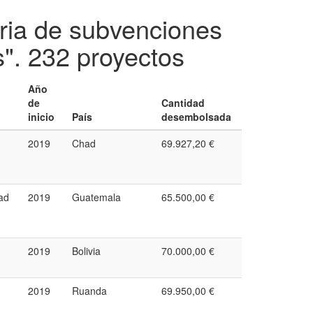
oria de subvenciones
s".
232 proyectos
Año
de
Cantidad
inicio
País
desembolsada
2019
Chad
69.927,20 €
ad
2019
Guatemala
65.500,00 €
2019
Bolivia
70.000,00 €
2019
Ruanda
69.950,00 €