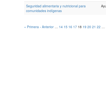
Seguridad alimentaria y nutricional para
Ayu
comunidades indígenas
« Primera
‹ Anterior
…
14
15
16
17
18
19
20
21
22
…