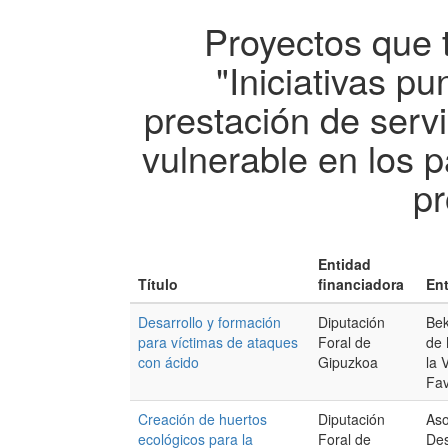
Proyectos que 
"Iniciativas pu
prestación de serv
vulnerable en los 
pr
Entidad
Título
financiadora
Ent
Desarrollo y formación
Diputación
Bek
para víctimas de ataques
Foral de
de 
con ácido
Gipuzkoa
la 
Fav
Creación de huertos
Diputación
Aso
ecológicos para la
Foral de
Des