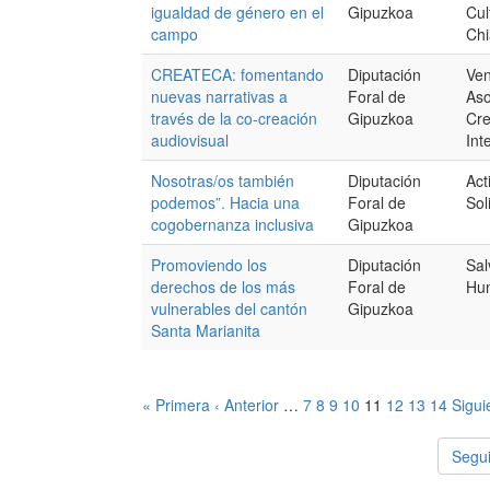
igualdad de género en el
Gipuzkoa
Cul
campo
Ch
CREATECA: fomentando
Diputación
Ven
nuevas narrativas a
Foral de
Aso
través de la co-creación
Gipuzkoa
Cre
audiovisual
Int
Nosotras/os también
Diputación
Act
podemos”. Hacia una
Foral de
Sol
cogobernanza inclusiva
Gipuzkoa
Promoviendo los
Diputación
Sal
derechos de los más
Foral de
Hum
vulnerables del cantón
Gipuzkoa
Santa Marianita
« Primera
‹ Anterior
…
7
8
9
10
11
12
13
14
Sigui
Segui