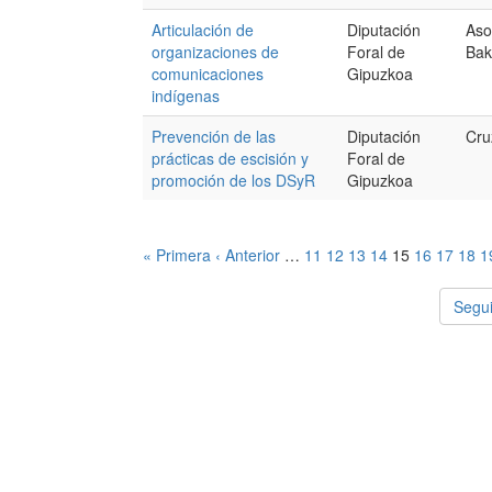
Articulación de
Diputación
Aso
organizaciones de
Foral de
Bak
comunicaciones
Gipuzkoa
indígenas
Prevención de las
Diputación
Cru
prácticas de escisión y
Foral de
promoción de los DSyR
Gipuzkoa
« Primera
‹ Anterior
…
11
12
13
14
15
16
17
18
1
Segui