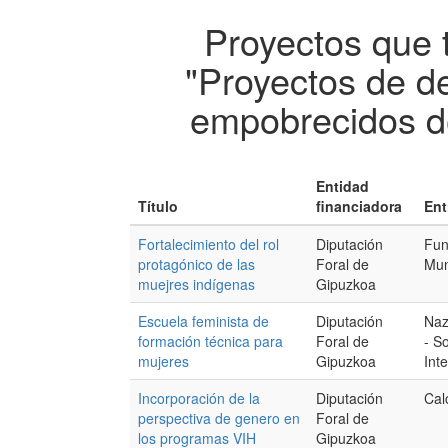
Proyectos que 
"Proyectos de de
empobrecidos de
Entidad
Título
financiadora
Ent
Fortalecimiento del rol
Diputación
Fun
protagónico de las
Foral de
Mun
muejres indígenas
Gipuzkoa
Escuela feminista de
Diputación
Naz
formación técnica para
Foral de
- S
mujeres
Gipuzkoa
Int
Incorporación de la
Diputación
Cal
perspectiva de genero en
Foral de
los programas VIH
Gipuzkoa