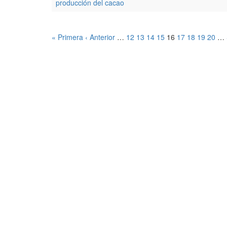
producción del cacao
« Primera
‹ Anterior
…
12
13
14
15
16
17
18
19
20
…