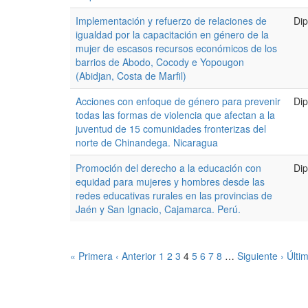
Implementación y refuerzo de relaciones de
Dip
igualdad por la capacitación en género de la
mujer de escasos recursos económicos de los
barrios de Abodo, Cocody e Yopougon
(Abidjan, Costa de Marfil)
Acciones con enfoque de género para prevenir
Dip
todas las formas de violencia que afectan a la
juventud de 15 comunidades fronterizas del
norte de Chinandega. Nicaragua
Promoción del derecho a la educación con
Dip
equidad para mujeres y hombres desde las
redes educativas rurales en las provincias de
Jaén y San Ignacio, Cajamarca. Perú.
« Primera
‹ Anterior
1
2
3
4
5
6
7
8
…
Siguiente ›
Últi