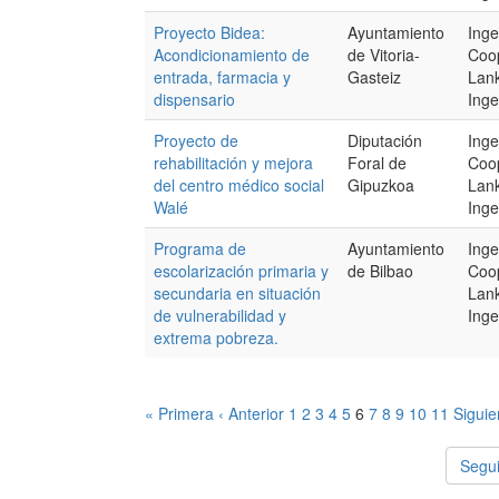
Proyecto Bidea:
Ayuntamiento
Inge
Acondicionamiento de
de Vitoria-
Coop
entrada, farmacia y
Gasteiz
Lank
dispensario
Inge
Proyecto de
Diputación
Inge
rehabilitación y mejora
Foral de
Coop
del centro médico social
Gipuzkoa
Lank
Walé
Inge
Programa de
Ayuntamiento
Inge
escolarización primaria y
de Bilbao
Coop
secundaria en situación
Lank
de vulnerabilidad y
Inge
extrema pobreza.
« Primera
‹ Anterior
1
2
3
4
5
6
7
8
9
10
11
Siguie
Segui