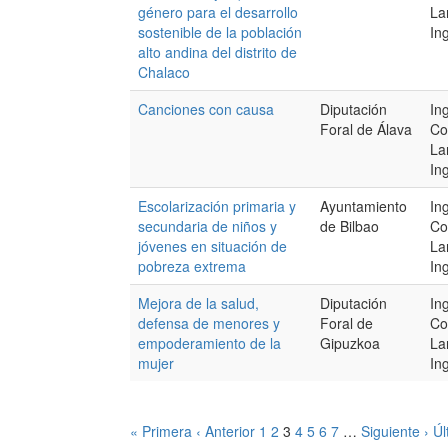
género para el desarrollo
La
sostenible de la población
Ing
alto andina del distrito de
Chalaco
Canciones con causa
Diputación
In
Foral de Álava
Co
La
Ing
Escolarización primaria y
Ayuntamiento
In
secundaria de niños y
de Bilbao
Co
jóvenes en situación de
La
pobreza extrema
Ing
Mejora de la salud,
Diputación
In
defensa de menores y
Foral de
Co
empoderamiento de la
Gipuzkoa
La
mujer
Ing
« Primera
‹ Anterior
1
2
3
4
5
6
7
…
Siguiente ›
Úl