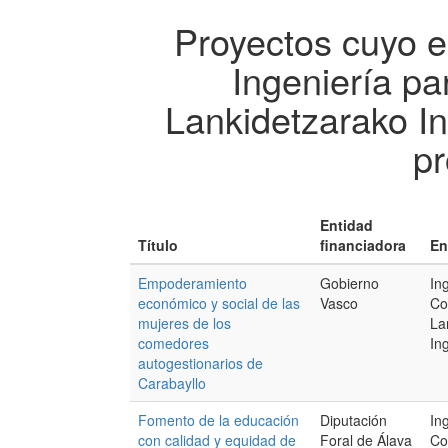
Proyectos cuyo e
Ingeniería pa
Lankidetzarako Ing
pr
Entidad
Título
financiadora
En
Empoderamiento
Gobierno
In
económico y social de las
Vasco
Co
mujeres de los
La
comedores
Ing
autogestionarios de
Carabayllo
Fomento de la educación
Diputación
In
con calidad y equidad de
Foral de Álava
Co