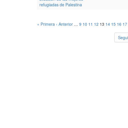
refugiadas de Palestina
« Primera
‹ Anterior
…
9
10
11
12
13
14
15
16
17
Segui