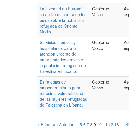
La juventud en Euskadi
Gobierno
As
se activa en contra de los
Vasco
es
bulos sobre la población
refugiada de Oriente
Medio
Servicios médicos y
Gobierno
As
hospitalarios para la
Vasco
es
atención urgente de
enfermedades graves en
la población refugiada de
Palestina en Líbano.
Estrategias de
Gobierno
As
empoderamiento para
Vasco
es
reducir la vulnerabilidad
de las mujeres refugiadas
de Palestina en Líbano.
« Primera
‹ Anterior
…
5
6
7
8
9
10
11
12
13
…
Si