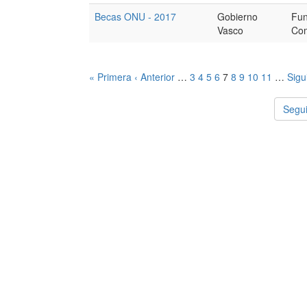
Becas ONU - 2017
Gobierno
Fu
Vasco
Com
« Primera
‹ Anterior
…
3
4
5
6
7
8
9
10
11
…
Sigu
Segui