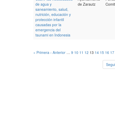
de agua y
de Zarautz
Comit
saneamiento, salud,
nutrición, educación y
protección infantil
causadas por la
emergencia del
tsunami en Indonesia
« Primera
‹ Anterior
…
9
10
11
12
13
14
15
16
17
Segui