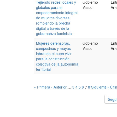
Tejiendo redes locales y
Gobierno
Ent
globales para el
Vasco
Art
empoderamiento integral
de mujeres diversas
rompiendo la brecha
digital a través de la
gobernanza feminista
Mujeres defensoras,
Gobierno
Ent
campesinas y mayas
Vasco
Art
labrando el buen vivir
para la construcción
colectiva de la autonomía
territorial
« Primera
‹ Anterior
…
3
4
5
6
7
8
Siguiente ›
Últi
Segui