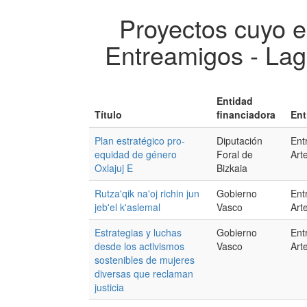
Proyectos cuyo e
Entreamigos - La
Entidad
Título
financiadora
Ent
Plan estratégico pro-
Diputación
Ent
equidad de género
Foral de
Art
Oxlajuj E
Bizkaia
Rutza'qik na'oj richin jun
Gobierno
Ent
jeb'el k'aslemal
Vasco
Art
Estrategias y luchas
Gobierno
Ent
desde los activismos
Vasco
Art
sostenibles de mujeres
diversas que reclaman
justicia