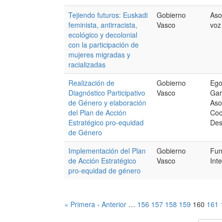
Tejiendo futuros: Euskadi
Gobierno
Aso
feminista, antirracista,
Vasco
voz
ecológico y decolonial
con la participación de
mujeres migradas y
racializadas
Realización de
Gobierno
Ego
Diagnóstico Participativo
Vasco
Gar
de Género y elaboración
Aso
del Plan de Acción
Coo
Estratégico pro-equidad
Des
de Género
Implementación del Plan
Gobierno
Fun
de Acción Estratégico
Vasco
Int
pro-equidad de género
« Primera
‹ Anterior
…
156
157
158
159
160
161