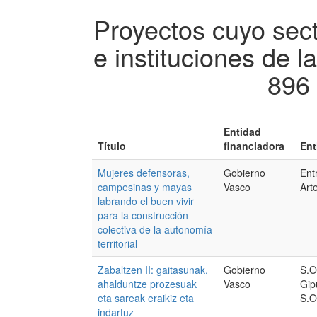
Proyectos cuyo sec
e instituciones de l
896 
Entidad
Título
financiadora
Ent
Mujeres defensoras,
Gobierno
Ent
campesinas y mayas
Vasco
Art
labrando el buen vivir
para la construcción
colectiva de la autonomía
territorial
Zabaltzen II: gaitasunak,
Gobierno
S.O
ahalduntze prozesuak
Vasco
Gip
eta sareak eraikiz eta
S.O
indartuz