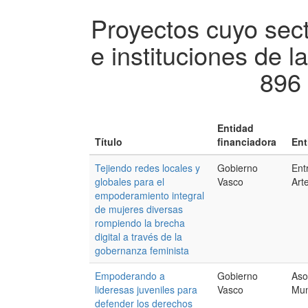
Proyectos cuyo sec
e instituciones de l
896 
Entidad
Título
financiadora
Ent
Tejiendo redes locales y
Gobierno
Ent
globales para el
Vasco
Art
empoderamiento integral
de mujeres diversas
rompiendo la brecha
digital a través de la
gobernanza feminista
Empoderando a
Gobierno
Aso
lideresas juveniles para
Vasco
Mun
defender los derechos