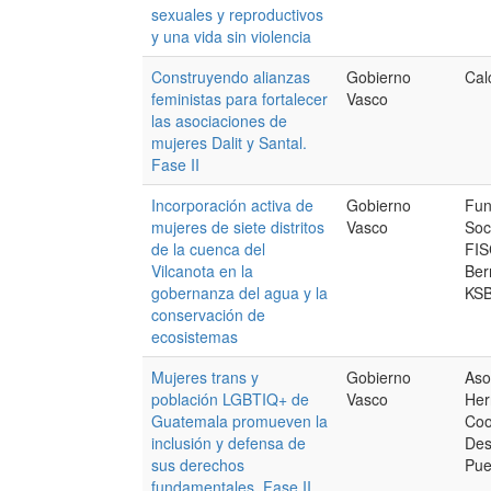
sexuales y reproductivos
y una vida sin violencia
Construyendo alianzas
Gobierno
Cal
feministas para fortalecer
Vasco
las asociaciones de
mujeres Dalit y Santal.
Fase II
Incorporación activa de
Gobierno
Fun
mujeres de siete distritos
Vasco
Soci
de la cuenca del
FIS
Vilcanota en la
Ber
gobernanza del agua y la
KS
conservación de
ecosistemas
Mujeres trans y
Gobierno
Aso
población LGBTIQ+ de
Vasco
Her
Guatemala promueven la
Coo
inclusión y defensa de
Des
sus derechos
Pue
fundamentales. Fase II