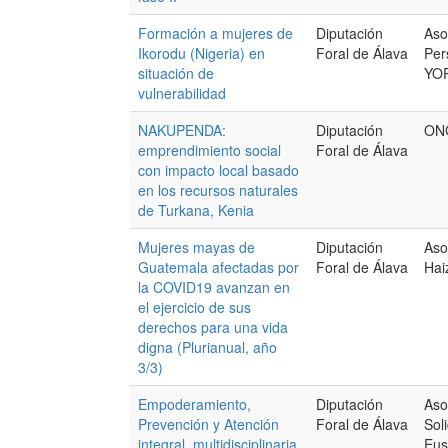
Formación a mujeres de
Diputación
Aso
Ikorodu (Nigeria) en
Foral de Álava
Per
situación de
YO
vulnerabilidad
NAKUPENDA:
Diputación
ONG
emprendimiento social
Foral de Álava
con impacto local basado
en los recursos naturales
de Turkana, Kenia
Mujeres mayas de
Diputación
Aso
Guatemala afectadas por
Foral de Álava
Hai
la COVID19 avanzan en
el ejercicio de sus
derechos para una vida
digna (Plurianual, año
3/3)
Empoderamiento,
Diputación
Aso
Prevención y Atención
Foral de Álava
Sol
integral, multidisciplinaria
Eus