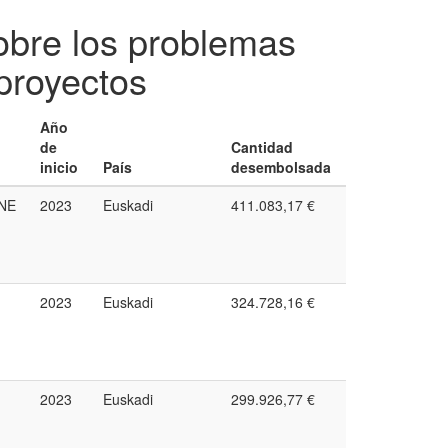
sobre los problemas
proyectos
Año
de
Cantidad
inicio
País
desembolsada
HNE
2023
Euskadi
411.083,17 €
2023
Euskadi
324.728,16 €
2023
Euskadi
299.926,77 €