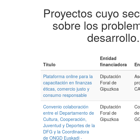
Proyectos cuyo sect
sobre los proble
desarrollo
Entidad
Título
financiadora
En
Plataforma online para la
Diputación
As
capacitación en finanzas
Foral de
pr
éticas, comercio justo y
Gipuzkoa
C
consumo responsable
Convenio colaboración
Diputación
Co
entre el Departamento de
Foral de
de
Cultura, Cooperación,
Gipuzkoa
GG
Juventud y Deportes de la
DFG y la Coordinadora
de ONGD Euskadi -