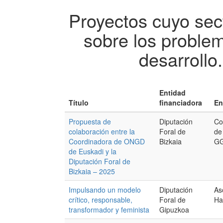
Proyectos cuyo sect
sobre los proble
desarrollo
Entidad
Título
financiadora
En
Propuesta de
Diputación
Co
colaboración entre la
Foral de
de
Coordinadora de ONGD
Bizkaia
GG
de Euskadi y la
Diputación Foral de
Bizkaia – 2025
Impulsando un modelo
Diputación
As
crítico, responsable,
Foral de
Ha
transformador y feminista
Gipuzkoa