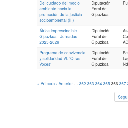
Del cuidado del medio
Diputación
Fu
ambiente hacia la
Foral de
promoción de la justicia
Gipuzkoa
socioambiental (III)
África imprescindible
Diputación
As
Gipuzkoa - Jornadas
Foral de
Co
2025-2026
Gipuzkoa
A
Programa de convivencia
Diputación
Be
y solidaridad VI: 'Otras
Foral de
La
Voces'
Gipuzkoa
Nd
« Primera
‹ Anterior
…
362
363
364
365
366
367
Segui