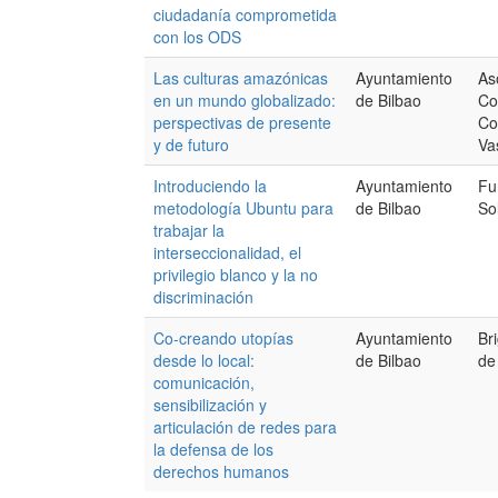
ciudadanía comprometida
con los ODS
Las culturas amazónicas
Ayuntamiento
As
en un mundo globalizado:
de Bilbao
Co
perspectivas de presente
Co
y de futuro
Va
Introduciendo la
Ayuntamiento
Fu
metodología Ubuntu para
de Bilbao
So
trabajar la
interseccionalidad, el
privilegio blanco y la no
discriminación
Co-creando utopías
Ayuntamiento
Br
desde lo local:
de Bilbao
de
comunicación,
sensibilización y
articulación de redes para
la defensa de los
derechos humanos