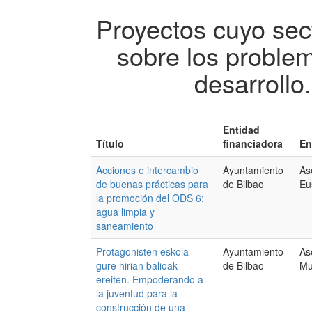
Proyectos cuyo sect
sobre los proble
desarrollo
Entidad
Título
financiadora
En
Acciones e intercambio
Ayuntamiento
As
de buenas prácticas para
de Bilbao
Eu
la promoción del ODS 6:
agua limpia y
saneamiento
Protagonisten eskola-
Ayuntamiento
As
gure hirian balioak
de Bilbao
Mu
ereiten. Empoderando a
la juventud para la
construcción de una