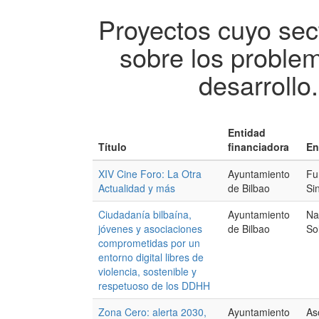
Proyectos cuyo sect
sobre los proble
desarrollo
Entidad
Título
financiadora
En
XIV Cine Foro: La Otra
Ayuntamiento
Fu
Actualidad y más
de Bilbao
Si
Ciudadanía bilbaína,
Ayuntamiento
Na
jóvenes y asociaciones
de Bilbao
So
comprometidas por un
entorno digital libres de
violencia, sostenible y
respetuoso de los DDHH
Zona Cero: alerta 2030,
Ayuntamiento
As