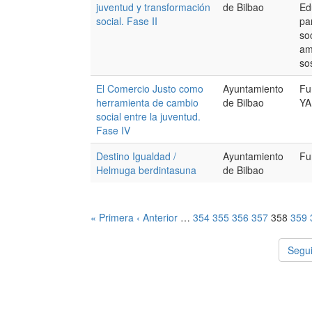
juventud y transformación
de Bilbao
Ed
social. Fase II
pa
so
am
so
El Comercio Justo como
Ayuntamiento
Fu
herramienta de cambio
de Bilbao
YA
social entre la juventud.
Fase IV
Destino Igualdad /
Ayuntamiento
Fu
Helmuga berdintasuna
de Bilbao
« Primera
‹ Anterior
…
354
355
356
357
358
359
Segui