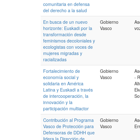
comunitaria en defensa
del derecho a la salud
En busca de un nuevo
Gobierno
As
horizonte: Euskadi por la
Vasco
vo
transformación desde
feminismos decoloniales y
ecologistas con voces de
mujeres migradas y
racializadas
Fortalecimiento de
Gobierno
As
economía social y
Vasco
- 
solidaria en América
Alt
Latina y Euskadi a través
Ek
de intercooperación, la
So
innovación y la
participación multiactor
Contribución al Programa
Gobierno
As
Vasco de Protección para
Vasco
Er
Defensoras de DDHH que
lidera la Dirección de