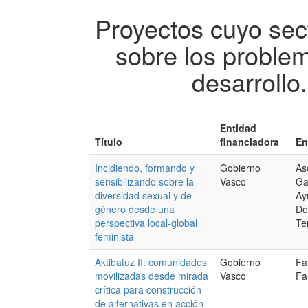
Proyectos cuyo sect
sobre los proble
desarrollo
Entidad
Título
financiadora
En
Incidiendo, formando y
Gobierno
As
sensibilizando sobre la
Vasco
Ga
diversidad sexual y de
Ay
género desde una
De
perspectiva local-global
Te
feminista
Aktibatuz II: comunidades
Gobierno
Fa
movilizadas desde mirada
Vasco
Fa
crítica para construcción
de alternativas en acción