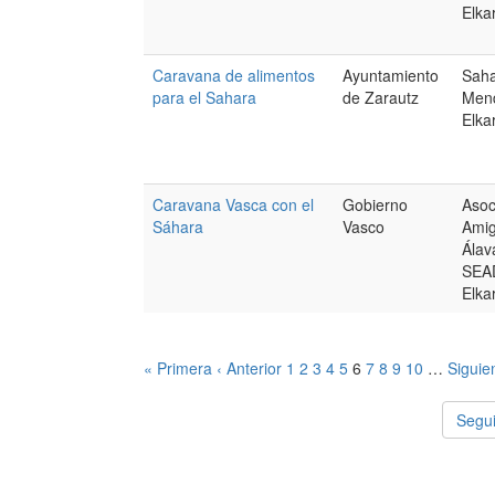
Elka
Caravana de alimentos
Ayuntamiento
Saha
para el Sahara
de Zarautz
Mend
Elka
Caravana Vasca con el
Gobierno
Asoc
Sáhara
Vasco
Amig
Álav
SEA
Elka
« Primera
‹ Anterior
1
2
3
4
5
6
7
8
9
10
…
Siguie
Segui