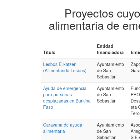
Proyectos cuyo
alimentaria de em
Entidad
Título
financiadora
Enti
Lesbos Elikatzen
Ayuntamiento
Zapo
(Alimentando Lesbos)
de San
Gara
Sebastián
Ayuda de emergencia
Ayuntamiento
Fun
para personas
de San
PRO
desplazadas en Burkina
Sebastián
Desa
Faso
eta 
Terc
Caravana de ayuda
Ayuntamiento
Asoc
alimentaria
de San
Amig
Sebastián
S.E.