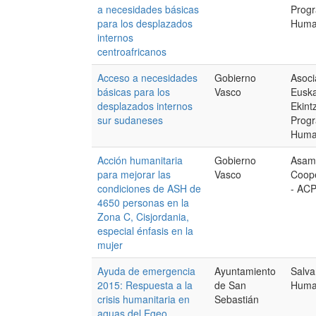
a necesidades básicas
Progr
para los desplazados
Human
internos
centroafricanos
Acceso a necesidades
Gobierno
Asoc
básicas para los
Vasco
Euska
desplazados internos
Ekint
sur sudaneses
Progr
Human
Acción humanitaria
Gobierno
Asam
para mejorar las
Vasco
Coope
condiciones de ASH de
- AC
4650 personas en la
Zona C, Cisjordania,
especial énfasis en la
mujer
Ayuda de emergencia
Ayuntamiento
Salva
2015: Respuesta a la
de San
Human
crisis humanitaria en
Sebastián
aguas del Egeo