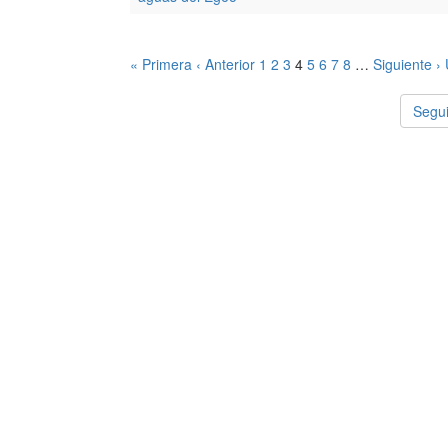
« Primera
‹ Anterior
1
2
3
4
5
6
7
8
…
Siguiente ›
Segui