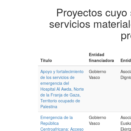
Proyectos cuyo 
servicios materi
pr
Entidad
Título
financiadora
Entid
Apoyo y fortalecimiento
Gobierno
Asoci
de los servicios de
Vasco
Digni
emergencia del
Hospital Al Awda, Norte
de la Franja de Gaza,
Territorio ocupado de
Palestina
Emergencia de la
Gobierno
Asoc
República
Vasco
Euska
Centroafricana: Acceso
Ekint