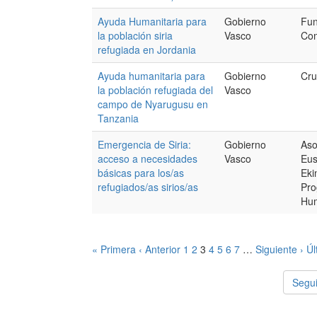
Ayuda Humanitaria para
Gobierno
Fu
la población siria
Vasco
Com
refugiada en Jordania
Ayuda humanitaria para
Gobierno
Cru
la población refugiada del
Vasco
campo de Nyarugusu en
Tanzania
Emergencia de Siria:
Gobierno
Aso
acceso a necesidades
Vasco
Eus
básicas para los/as
Eki
refugiados/as sirios/as
Pro
Hum
« Primera
‹ Anterior
1
2
3
4
5
6
7
…
Siguiente ›
Úl
Segui