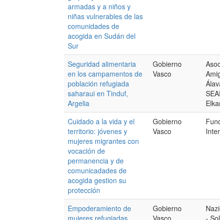
armadas y a niños y
niñas vulnerables de las
comunidades de
acogida en Sudán del
Sur
Seguridad alimentaria
Gobierno
Asoc
en los campamentos de
Vasco
Amig
población refugiada
Álav
saharaui en Tinduf,
SEA
Argelia
Elka
Cuidado a la vida y el
Gobierno
Fun
territorio: jóvenes y
Vasco
Inte
mujeres migrantes con
vocación de
permanencia y de
comunicadades de
acogida gestion su
protección
Empoderamiento de
Gobierno
Nazi
mujeres refugiadas
Vasco
- So