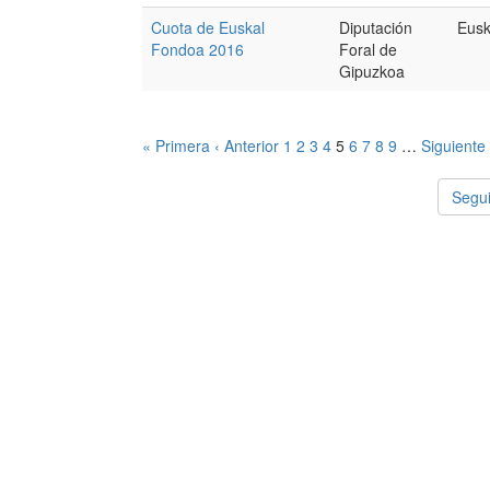
Cuota de Euskal
Diputación
Eusk
Fondoa 2016
Foral de
Gipuzkoa
« Primera
‹ Anterior
1
2
3
4
5
6
7
8
9
…
Siguiente 
Segui