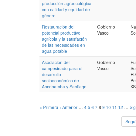
producción agroecológica
con calidad y equidad de
género
Restauración del
Gobierno
Na
potencial productivo
Vasco
So
agrícola y la satisfación
de las necesidades en
agua potable
Asociación del
Gobierno
Fu
campesinado para el
Vasco
Soc
desarrollo
FI
socioeconómico de
Be
Ancobamba y Santiago
KS
« Primera
‹ Anterior
…
4
5
6
7
8
9
10
11
12
…
Sig
Segui