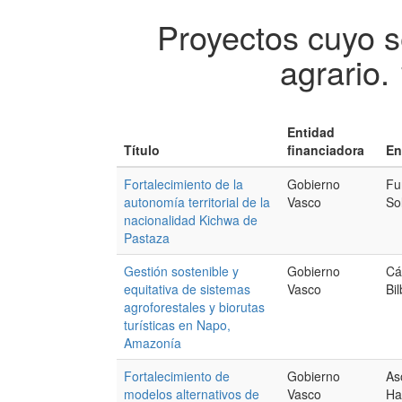
Proyectos cuyo s
agrario.
Entidad
Título
financiadora
En
Fortalecimiento de la
Gobierno
Fu
autonomía territorial de la
Vasco
So
nacionalidad Kichwa de
Pastaza
Gestión sostenible y
Gobierno
Cá
equitativa de sistemas
Vasco
Bi
agroforestales y biorutas
turísticas en Napo,
Amazonía
Fortalecimiento de
Gobierno
As
modelos alternativos de
Vasco
Ha