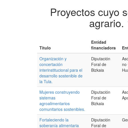
Proyectos cuyo s
agrario.
Entidad
Título
financiadora
En
Organización y
Diputación
Aso
concertación
Foral de
no
interinstitucional para el
Bizkaia
Hu
desarrollo sostenible de
la Tula.
Mujeres construyendo
Diputación
Aso
sistemas
Foral de
Ap
agroalimentarios
Bizkaia
comunitarios sostenibles.
Fortaleciendo la
Diputación
Ger
soberanía alimentaria
Foral de