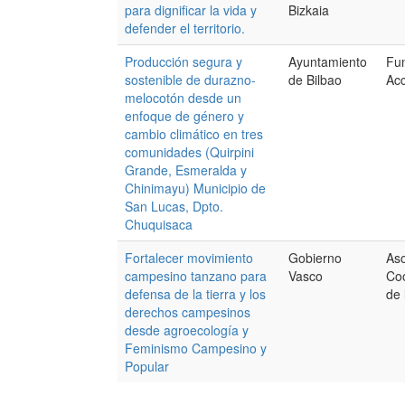
para dignificar la vida y
Bizkaia
defender el territorio.
Producción segura y
Ayuntamiento
Fu
sostenible de durazno-
de Bilbao
Acc
melocotón desde un
enfoque de género y
cambio climático en tres
comunidades (Quirpini
Grande, Esmeralda y
Chinimayu) Municipio de
San Lucas, Dpto.
Chuquisaca
Fortalecer movimiento
Gobierno
Aso
campesino tanzano para
Vasco
Coo
defensa de la tierra y los
de 
derechos campesinos
desde agroecología y
Feminismo Campesino y
Popular