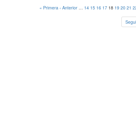
« Primera
‹ Anterior
…
14
15
16
17
18
19
20
21
2
Segui