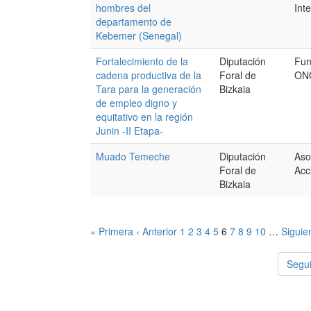
hombres del
Int
departamento de
Kebemer (Senegal)
Fortalecimiento de la
Diputación
Fun
cadena productiva de la
Foral de
ON
Tara para la generación
Bizkaia
de empleo digno y
equitativo en la región
Junin -II Etapa-
Muado Temeche
Diputación
Aso
Foral de
Acc
Bizkaia
« Primera
‹ Anterior
1
2
3
4
5
6
7
8
9
10
…
Siguie
Segui