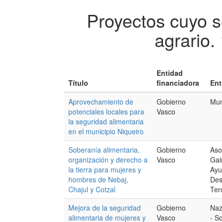
Proyectos cuyo s
agrario.
Entidad
Título
financiadora
Ent
Aprovechamiento de
Gobierno
Mun
potenciales locales para
Vasco
la seguridad alimentaria
en el municipio Niqueiro
Soberanía alimentaria,
Gobierno
Aso
organización y derecho a
Vasco
Gai
la tierra para mujeres y
Ayu
hombres de Nebaj,
Des
Chajul y Cotzal
Ter
Mejora de la seguridad
Gobierno
Naz
alimentaria de mujeres y
Vasco
- S