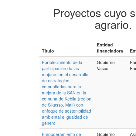
Proyectos cuyo s
agrario.
Entidad
Título
financiadora
En
Fortalecimiento de la
Gobierno
Fa
participación de las
Vasco
Fa
mujeres en el desarrollo
de estrategias
comunitarias para la
mejora de la SAN en la
comuna de Kebila (región
de Sikasso, Malí) con
enfoque de sostenibilidad
ambiental e igualdad de
género
Empoderamiento de
Gobierno
As