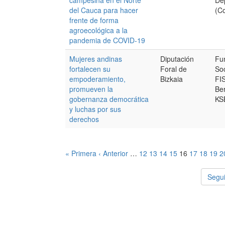
campesina en el Norte
De
del Cauca para hacer
(C
frente de forma
agroecológica a la
pandemia de COVID-19
Mujeres andinas
Diputación
Fu
fortalecen su
Foral de
Soc
empoderamiento,
Bizkaia
FIS
promueven la
Ber
gobernanza democrática
KS
y luchas por sus
derechos
« Primera
‹ Anterior
…
12
13
14
15
16
17
18
19
2
Segui