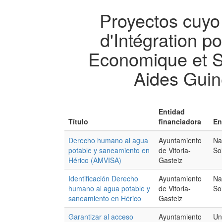
Proyectos cuyo 
d'Intégration 
Economique et So
Aides Gui
Entidad
Título
financiadora
En
Derecho humano al agua
Ayuntamiento
Na
potable y saneamiento en
de Vitoria-
So
Hérico (AMVISA)
Gasteiz
Identificación Derecho
Ayuntamiento
Na
humano al agua potable y
de Vitoria-
So
saneamiento en Hérico
Gasteiz
Garantizar al acceso
Ayuntamiento
Un