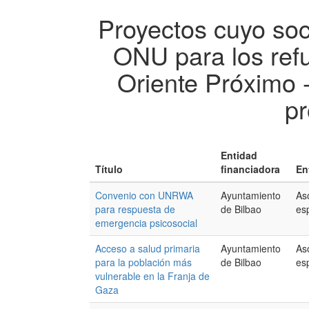
Proyectos cuyo soc
ONU para los ref
Oriente Próximo
pr
Entidad
Título
financiadora
En
Convenio con UNRWA
Ayuntamiento
As
para respuesta de
de Bilbao
es
emergencia psicosocial
Acceso a salud primaria
Ayuntamiento
As
para la población más
de Bilbao
es
vulnerable en la Franja de
Gaza