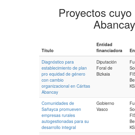
Proyectos cuyo 
Abancay
Entidad
Título
financiadora
En
Diagnóstico para
Diputación
Fu
establecimiento de plan
Foral de
Soc
pro equidad de género
Bizkaia
FI
con cambio
Be
organizacional en Cáritas
KS
Abancay
Comunidades de
Gobierno
Fu
Sañayca promueven
Vasco
Soc
empresas rurales
FI
autogestionadas para su
Be
desarrollo integral
KS