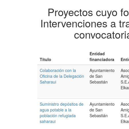
Proyectos cuyo f
Intervenciones a tr
convocatori
Entidad
Título
financiadora
Enti
Colaboración con la
Ayuntamiento
Asoc
Oficina de la Delegación
de San
Amig
Saharaui
Sebastián
S.E.
Elka
Suministro depósitos de
Ayuntamiento
Asoc
agua potable a la
de San
Amig
población refugiada
Sebastián
S.E.
saharaui
Elka