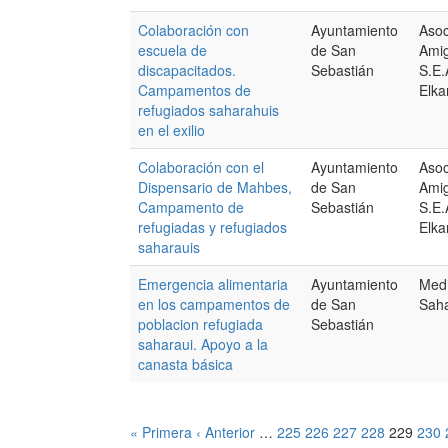
Colaboración con
Ayuntamiento
Asoc
escuela de
de San
Amig
discapacitados.
Sebastián
S.E.
Campamentos de
Elka
refugiados saharahuis
en el exilio
Colaboración con el
Ayuntamiento
Asoc
Dispensario de Mahbes,
de San
Amig
Campamento de
Sebastián
S.E.
refugiadas y refugiados
Elka
saharauis
Emergencia alimentaria
Ayuntamiento
Medi
en los campamentos de
de San
Saha
poblacion refugiada
Sebastián
saharaui. Apoyo a la
canasta básica
« Primera
‹ Anterior
…
225
226
227
228
229
230