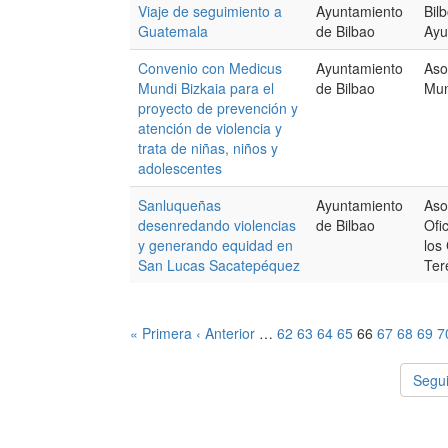
Viaje de seguimiento a
Ayuntamiento
Bil
Guatemala
de Bilbao
Ayu
Convenio con Medicus
Ayuntamiento
Aso
Mundi Bizkaia para el
de Bilbao
Mun
proyecto de prevención y
atención de violencia y
trata de niñas, niños y
adolescentes
Sanluqueñas
Ayuntamiento
Aso
desenredando violencias
de Bilbao
Ofi
y generando equidad en
los
San Lucas Sacatepéquez
Ter
« Primera
‹ Anterior
…
62
63
64
65
66
67
68
69
7
Segui