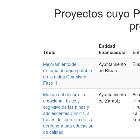
Proyectos cuyo 
pr
Entidad
Título
financiadora
Ent
Mejoramiento del
Ayuntamiento
Eus
sistema de agua potable
de Bilbao
en la aldea Chamisun.
Fase II
Mejora del desarrollo
Ayuntamiento
Aso
emocional, físico y
de Zarautz
'Hi
cognitivo de las niñas y
Hir
adolescentes Chortis, a
La 
través del ejercicio de su
Ter
derecho a una educación
de calidad