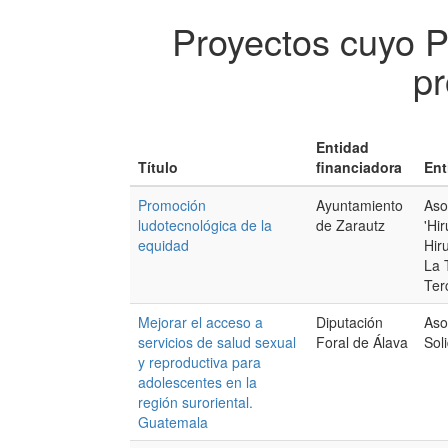
Proyectos cuyo 
pr
Entidad
Título
financiadora
Ent
Promoción
Ayuntamiento
Aso
ludotecnológica de la
de Zarautz
'Hi
equidad
Hir
La 
Ter
Mejorar el acceso a
Diputación
Aso
servicios de salud sexual
Foral de Álava
Sol
y reproductiva para
adolescentes en la
región suroriental.
Guatemala