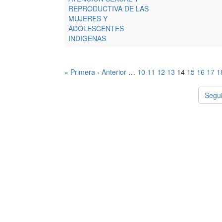
REPRODUCTIVA DE LAS
MUJERES Y
ADOLESCENTES
INDIGENAS
« Primera
‹ Anterior
…
10
11
12
13
14
15
16
17
1
Segui