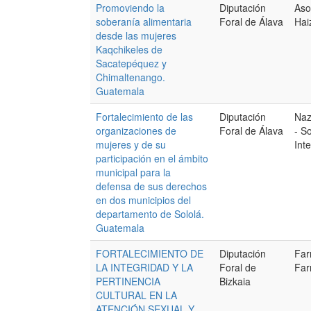
Promoviendo la
Diputación
Aso
soberanía alimentaria
Foral de Álava
Hai
desde las mujeres
Kaqchikeles de
Sacatepéquez y
Chimaltenango.
Guatemala
Fortalecimiento de las
Diputación
Naz
organizaciones de
Foral de Álava
- S
mujeres y de su
Int
participación en el ámbito
municipal para la
defensa de sus derechos
en dos municipios del
departamento de Sololá.
Guatemala
FORTALECIMIENTO DE
Diputación
Far
LA INTEGRIDAD Y LA
Foral de
Fa
PERTINENCIA
Bizkaia
CULTURAL EN LA
ATENCIÓN SEXUAL Y