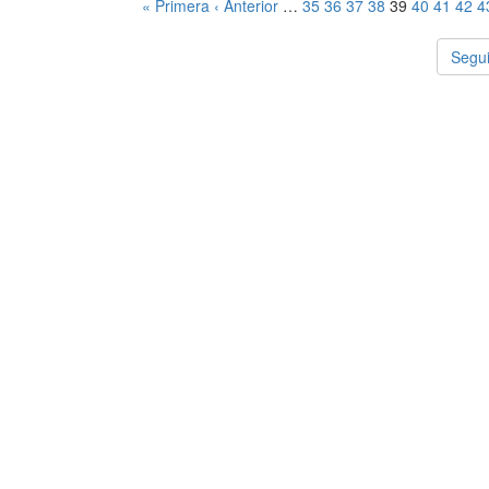
« Primera
‹ Anterior
…
35
36
37
38
39
40
41
42
4
Segui