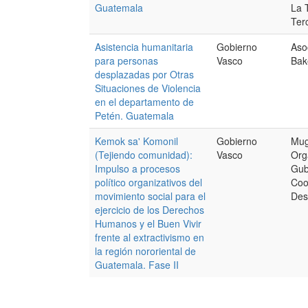
Guatemala
La 
Ter
Asistencia humanitaria
Gobierno
Aso
para personas
Vasco
Bak
desplazadas por Otras
Situaciones de Violencia
en el departamento de
Petén. Guatemala
Kemok sa' Komonil
Gobierno
Mug
(Tejiendo comunidad):
Vasco
Org
Impulso a procesos
Gub
político organizativos del
Coo
movimiento social para el
Des
ejercicio de los Derechos
Humanos y el Buen Vivir
frente al extractivismo en
la región nororiental de
Guatemala. Fase II