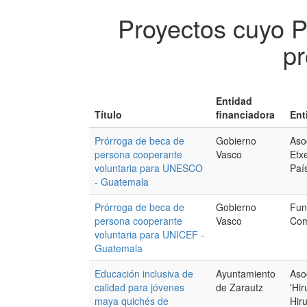
Proyectos cuyo 
pr
Entidad
Título
financiadora
Ent
Prórroga de beca de
Gobierno
Aso
persona cooperante
Vasco
Etx
voluntaria para UNESCO
Paí
- Guatemala
Prórroga de beca de
Gobierno
Fun
persona cooperante
Vasco
Com
voluntaria para UNICEF -
Guatemala
Educación inclusiva de
Ayuntamiento
Aso
calidad para jóvenes
de Zarautz
'Hi
maya quichés de
Hir