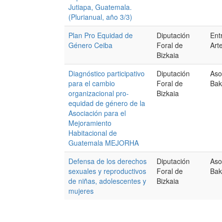
Jutiapa, Guatemala.
(Plurianual, año 3/3)
Plan Pro Equidad de
Diputación
Ent
Género Ceiba
Foral de
Art
Bizkaia
Diagnóstico participativo
Diputación
Aso
para el cambio
Foral de
Bak
organizacional pro-
Bizkaia
equidad de género de la
Asociación para el
Mejoramiento
Habitacional de
Guatemala MEJORHA
Defensa de los derechos
Diputación
Aso
sexuales y reproductivos
Foral de
Bak
de niñas, adolescentes y
Bizkaia
mujeres