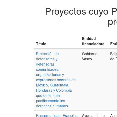
Proyectos cuyo 
pr
Entidad
Título
financiadora
Ent
Protección de
Gobierno
Bri
defensores y
Vasco
de 
defensoras,
comunidades,
organizaciones y
expresiones sociales de
México, Guatemala,
Honduras y Colombia
que defienden
pacíficamente los
derechos humanos
Ecocomunidad: Escuelas
Ayuntamiento
Aso