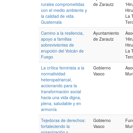
rurales comprometidas
de Zarautz
'Hi
con el medio ambiente y
Hir
la calidad de vida.
La 
Guatemala
Ter
Camino a la resilencia,
Ayuntamiento
Aso
apoyo a familias
de Zarautz
'Hi
sobrevivientes de
Hir
erupción del Volcán de
La 
Fuego
Ter
La crítica feminista a la
Gobierno
Aso
normatividad
Vasco
Mun
heteropatriarcal,
accionando para la
transformación social
hacia una vida digna,
plena, saludable y en
armonía
Tejedoras de derechos:
Gobierno
Fun
fortaleciendo la
Vasco
Mun
organización y