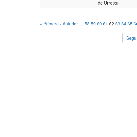
de Urretxu
« Primera
‹ Anterior
…
58
59
60
61
62
63
64
65
6
Segui