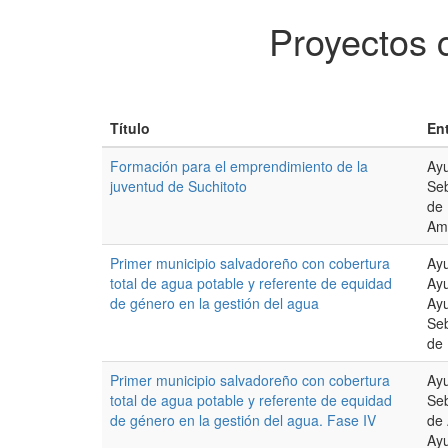
Proyectos 
Título
En
Formación para el emprendimiento de la
Ay
juventud de Suchitoto
Seb
de 
Am
Primer municipio salvadoreño con cobertura
Ayu
total de agua potable y referente de equidad
Ayu
de género en la gestión del agua
Ay
Seb
de
Primer municipio salvadoreño con cobertura
Ay
total de agua potable y referente de equidad
Seb
de género en la gestión del agua. Fase IV
de 
Ayu