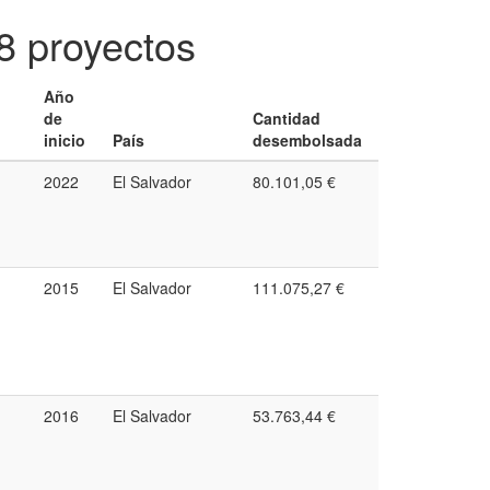
8 proyectos
Año
de
Cantidad
inicio
País
desembolsada
2022
El Salvador
80.101,05 €
2015
El Salvador
111.075,27 €
2016
El Salvador
53.763,44 €