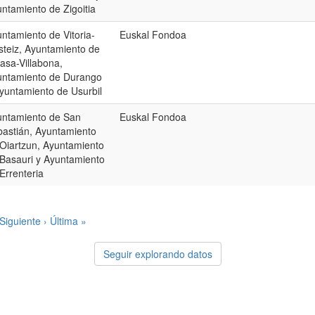
ntamiento de Zigoitia
ntamiento de Vitoria-
Euskal Fondoa
teiz, Ayuntamiento de
sa-Villabona,
untamiento de Durango
yuntamiento de Usurbil
untamiento de San
Euskal Fondoa
astián, Ayuntamiento
Oiartzun, Ayuntamiento
Basauri y Ayuntamiento
Errenteria
Siguiente ›
Última »
Seguir explorando datos