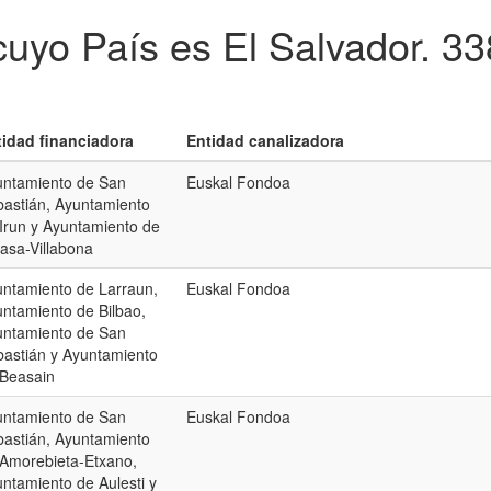
cuyo País es El Salvador.
33
tidad financiadora
Entidad canalizadora
untamiento de San
Euskal Fondoa
astián, Ayuntamiento
Irun y Ayuntamiento de
asa-Villabona
ntamiento de Larraun,
Euskal Fondoa
ntamiento de Bilbao,
untamiento de San
astián y Ayuntamiento
 Beasain
untamiento de San
Euskal Fondoa
astián, Ayuntamiento
Amorebieta-Etxano,
ntamiento de Aulesti y