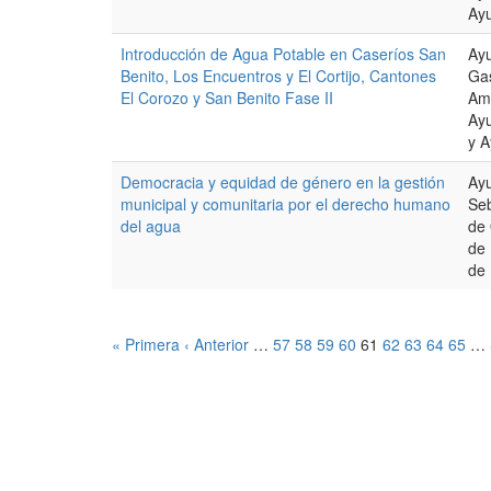
Ayu
Introducción de Agua Potable en Caseríos San
Ayu
Benito, Los Encuentros y El Cortijo, Cantones
Gas
El Corozo y San Benito Fase II
Ama
Ay
y A
Democracia y equidad de género en la gestión
Ay
municipal y comunitaria por el derecho humano
Seb
del agua
de 
de 
de 
« Primera
‹ Anterior
…
57
58
59
60
61
62
63
64
65
…