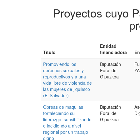
Proyectos cuyo P
pr
Entidad
Título
financiadora
En
Promoviendo los
Diputación
Fu
derechos sexuales y
Foral de
YA
reproductivos y a una
Gipuzkoa
vida libre de violencia de
las mujeres de jiquilisco
(El Salvador)
Obreas de maquilas
Diputación
As
fortaleciendo su
Foral de
Di
liderazgo, sensibilizando
Gipuzkoa
e incidiendo a nivel
regional por un trabajo
digno