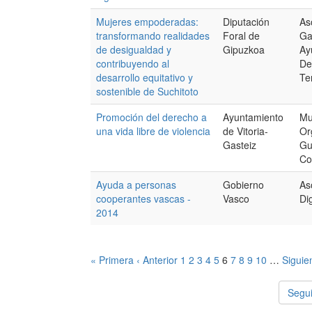
Mujeres empoderadas:
Diputación
As
transformando realidades
Foral de
Ga
de desigualdad y
Gipuzkoa
Ay
contribuyendo al
De
desarrollo equitativo y
Te
sostenible de Suchitoto
Promoción del derecho a
Ayuntamiento
Mu
una vida libre de violencia
de Vitoria-
Or
Gasteiz
Gu
Co
Ayuda a personas
Gobierno
As
cooperantes vascas -
Vasco
Di
2014
« Primera
‹ Anterior
1
2
3
4
5
6
7
8
9
10
…
Siguie
Segui